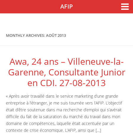
Skip to content
AFIP
Accueil
Nos actions
Nos actions
MONTHLY ARCHIVES:
AOÛT 2013
Notre engagement
Nos outils de sensibilisation
Awa, 24 ans – Villeneuve-la-
Nos colloques
Garenne, Consultante Junior
en CDI. 27-08-2013
Agenda
Guide de l’Afipien
« Après avoir travaillé dans le service marketing d’une grande
entreprise à l’étranger, je me suis tournée vers l’AFIP. L’objectif
Témoignages
était d’être soutenue dans ma recherche d’emploi qui s’avérait
difficile du fait de la saturation du marché du travail dans mon
Entreprises
domaine de compétences, laquelle était accentuée par un
contexte de crise économique. L’AFIP, ainsi que […]
Parrainage