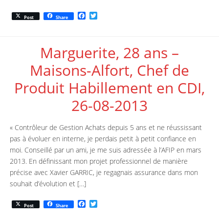
F
T
Rencontre candidats
Post
Share
a
w
c
i
Formation / Conseil
e
t
b
t
Marguerite, 28 ans –
o
e
Devenir partenaire
o
r
Maisons-Alfort, Chef de
k
ICF – International
Produit Habillement en CDI,
Collaborative Foundation
26-08-2013
Manifeste
« Contrôleur de Gestion Achats depuis 5 ans et ne réussissant
Diversity Lab
pas à évoluer en interne, je perdais petit à petit confiance en
International Internship
moi. Conseillé par un ami, je me suis adressée à l’AFIP en mars
Program
2013. En définissant mon projet professionnel de manière
précise avec Xavier GARRIC, je regagnais assurance dans mon
Femme & Pouvoir
souhait d’évolution et […]
Nous soutenir
F
T
Post
Share
a
w