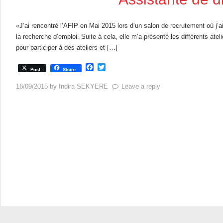
«J’ai rencontré l’AFIP en Mai 2015 lors d’un salon de recrutement où j’a
la recherche d’emploi. Suite à cela, elle m’a présenté les différents at
pour participer à des ateliers et […]
F
T
Post
Share
a
w
c
i
16/09/2015
by
Indira SEKYERE
Leave a reply
e
t
b
t
o
e
o
r
k