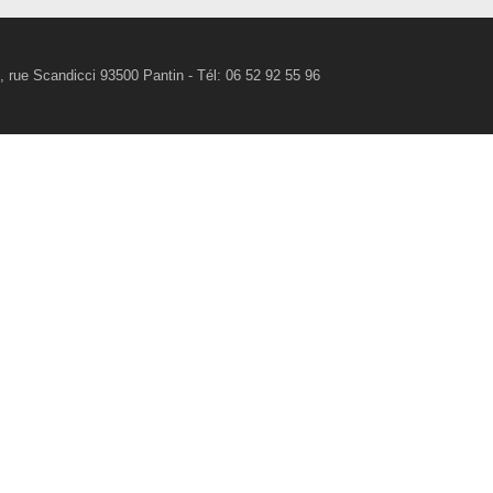
rue Scandicci 93500 Pantin - Tél: 06 52 92 55 96