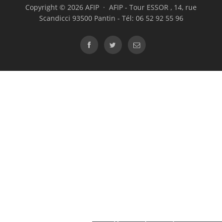
Copyright © 2026 AFIP · AFIP - Tour ESSOR , 14, rue
Rencontre candidats
Scandicci 93500 Pantin - Tél: 06 52 92 55 96
Formation / Conseil
Devenir partenaire
ICF – International
Collaborative Foundation
Manifeste
Diversity Lab
International Internship
Program
Femme & Pouvoir
Nous soutenir