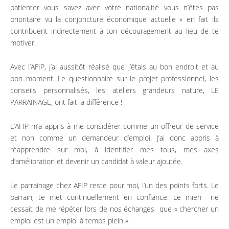
patienter vous savez avec votre nationalité vous n’êtes pas
Rencontre candidats
prioritaire vu la conjoncture économique actuelle » en fait ils
contribuent indirectement à ton découragement au lieu de te
Formation / Conseil
motiver.
Devenir partenaire
Avec l’AFIP, j’ai aussitôt réalisé que j’étais au bon endroit et au
bon moment. Le questionnaire sur le projet professionnel, les
ICF – International
conseils personnalisés, les ateliers grandeurs nature, LE
Collaborative Foundation
PARRAINAGE, ont fait la différence !
Manifeste
L’AFIP m’a appris à me considérer comme un offreur de service
Diversity Lab
et non comme un demandeur d’emploi. J’ai donc appris à
réapprendre sur moi, à identifier mes tous, mes axes
International Internship
d’amélioration et devenir un candidat à valeur ajoutée.
Program
Le parrainage chez AFIP reste pour moi, l’un des points forts. Le
Femme & Pouvoir
parrain, te met continuellement en confiance. Le mien ne
Nous soutenir
cessait de me répéter lors de nos échanges que « chercher un
emploi est un emploi à temps plein ».