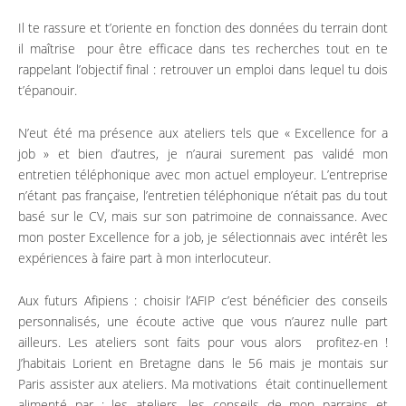
Devenir bénévole
Il te rassure et t’oriente en fonction des données du terrain dont
Taxe d’apprentissage
il maîtrise pour être efficace dans tes recherches tout en te
rappelant l’objectif final : retrouver un emploi dans lequel tu dois
Faire un don
t’épanouir.
Contact
N’eut été ma présence aux ateliers tels que « Excellence for a
job » et bien d’autres, je n’aurai surement pas validé mon
entretien téléphonique avec mon actuel employeur. L’entreprise
n’étant pas française, l’entretien téléphonique n’était pas du tout
basé sur le CV, mais sur son patrimoine de connaissance. Avec
mon poster Excellence for a job, je sélectionnais avec intérêt les
expériences à faire part à mon interlocuteur.
Aux futurs Afipiens : choisir l’AFIP c’est bénéficier des conseils
personnalisés, une écoute active que vous n’aurez nulle part
ailleurs. Les ateliers sont faits pour vous alors profitez-en !
J’habitais Lorient en Bretagne dans le 56 mais je montais sur
Paris assister aux ateliers. Ma motivations était continuellement
alimenté par : les ateliers, les conseils de mon parrains et