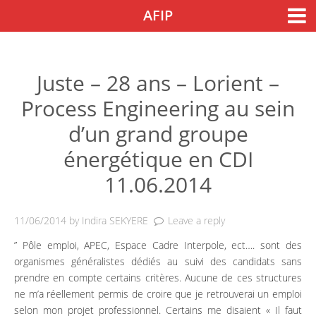
Skip to content
AFIP
Accueil
Nos actions
Nos actions
Juste – 28 ans – Lorient –
Process Engineering au sein
Notre engagement
d’un grand groupe
Nos outils de sensibilisation
énergétique en CDI
Nos colloques
11.06.2014
Agenda
11/06/2014
by
Indira SEKYERE
Leave a reply
Guide de l’Afipien
” Pôle emploi, APEC, Espace Cadre Interpole, ect…. sont des
Témoignages
organismes généralistes dédiés au suivi des candidats sans
prendre en compte certains critères. Aucune de ces structures
Entreprises
ne m’a réellement permis de croire que je retrouverai un emploi
selon mon projet professionnel. Certains me disaient « Il faut
Parrainage