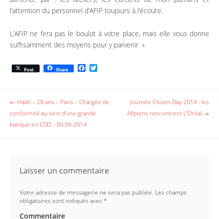
l’attention du personnel d’AFIP toujours à l’écoute.
L’AFIP ne fera pas le boulot à votre place, mais elle vous donne
suffisamment des moyens pour y parvenir. »
F
T
Post
Share
a
w
c
i
e
t
b
t
Post navigation
←
Hadil – 28 ans – Paris – Chargée de
Journée Citizen Day 2014 : les
o
e
conformité au sein d’une grande
Afipiens rencontrent L’Oréal
→
o
r
k
banque en CDD – 04.06.2014
Laisser un commentaire
Votre adresse de messagerie ne sera pas publiée.
Les champs
obligatoires sont indiqués avec
*
Commentaire