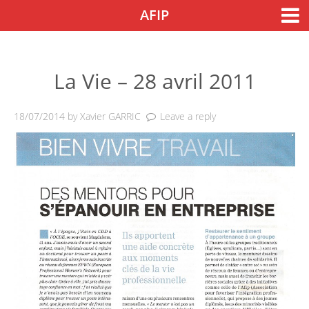
Skip to content
AFIP
Accueil
Nos actions
Nos actions
La Vie – 28 avril 2011
Notre engagement
18/07/2014
by
Xavier GARRIC
Leave a reply
Nos outils de sensibilisation
Nos colloques
Agenda
Guide de l’Afipien
Témoignages
Entreprises
Parrainage