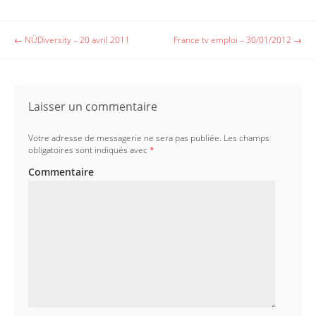
a
w
c
i
e
t
b
t
Post navigation
←
NÜDiversity – 20 avril 2011
France tv emploi – 30/01/2012
→
o
e
o
r
k
Laisser un commentaire
Votre adresse de messagerie ne sera pas publiée.
Les champs
obligatoires sont indiqués avec
*
Commentaire