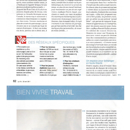
Rencontre candidats
Formation / Conseil
Devenir partenaire
ICF – International
Collaborative Foundation
Manifeste
Diversity Lab
International Internship
Program
Femme & Pouvoir
Nous soutenir