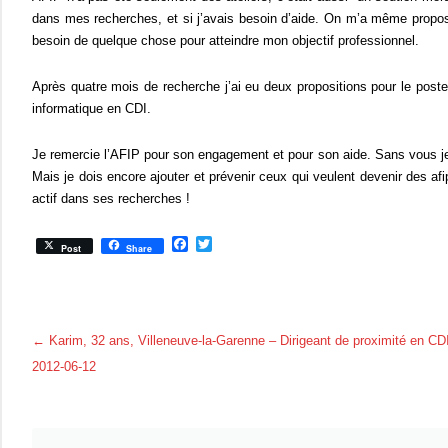
dans mes recherches, et si j’avais besoin d’aide. On m’a même proposé 
besoin de quelque chose pour atteindre mon objectif professionnel.
Après quatre mois de recherche j’ai eu deux propositions pour le poste qu
informatique en CDI.
Je remercie l’AFIP pour son engagement et pour son aide. Sans vous je
Mais je dois encore ajouter et prévenir ceux qui veulent devenir des afi
actif dans ses recherches !
F
T
Post
Share
a
w
c
i
e
t
b
t
o
e
o
r
Post navigation
←
Karim, 32 ans, Villeneuve-la-Garenne – Dirigeant de proximité en CD
k
2012-06-12