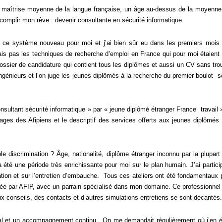
e maîtrise moyenne de la langue française, un âge au-dessus de la moyenne
ccomplir mon rêve : devenir consultante en sécurité informatique.
s ce système nouveau pour moi et j’ai bien sûr eu dans les premiers mois
issais pas les techniques de recherche d’emploi en France qui pour moi étaient 
dossier de candidature qui contient tous les diplômes et aussi un CV sans tro
’ingénieurs et l’on juge les jeunes diplômés à la recherche du premier boulot s
ultant sécurité informatique » par « jeune diplômé étranger France travail »
nages des Afipiens et le descriptif des services offerts aux jeunes diplômés 
le discrimination ? Âge, nationalité, diplôme étranger inconnu par la plupart
a été une période très enrichissante pour moi sur le plan humain. J’ai partici
ivation et sur l’entretien d’embauche. Tous ces ateliers ont été fondamentaux 
nisée par AFIP, avec un parrain spécialisé dans mon domaine. Ce professionnel
x conseils, des contacts et d’autres simulations entretiens se sont décantés.
ral et un accompagnement continu. On me demandait régulièrement où j’en é