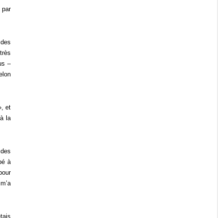
 par
 des
très
us –
elon
, et
à la
 des
pé à
pour
 m’a
tais