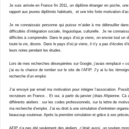
Je suis arrivée en France fin 2011, un diplôme étranger en poche, un
rapport aux jeunes diplômés habituels, et une très forte motivation d’a
Je ne connaissais personne qui puisse m’aider à me débrouiller dan
difficultés d’intégration sociale, linguistique, culturelle. Je ne conna
difficiles à comprendre. Dans le pays d’où je viens, on envoie tout un 
toute la vie, disons. Dans le pays d’où je viens, il n’y a pas d’écoles d
leurs notes pendant les études.
Lors de mes recherches désespérées sur Google, j’avais remplacé « cons
j’ai eu la chance de tomber sur le site de l’AFIP. J’y ai lu les témoig
recherche d’un emploi.
J’ai envoyé par email ma motivation pour intégrer l’association. Possib
recruteurs en France… Et oui, à partir du janvier j’étais Afipienne. Cà 
différents ateliers : sur les codes professionnels, sur la lettre de mot
ma recherche d’emploi. J’ai eu droit à une simulation d’entretien orga
beaucoup soutenue. Après la première simulation et grâce à ses précieu
AFIP n’a pas été seulement des ateliers, c’était aussi un soutien mo