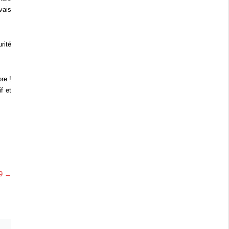
vais
rité
re !
f et
19
→