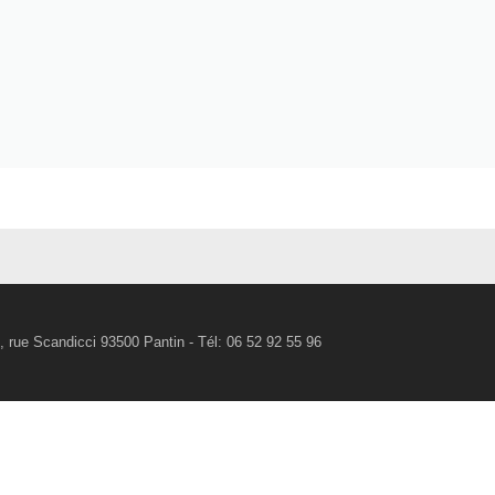
rue Scandicci 93500 Pantin - Tél: 06 52 92 55 96