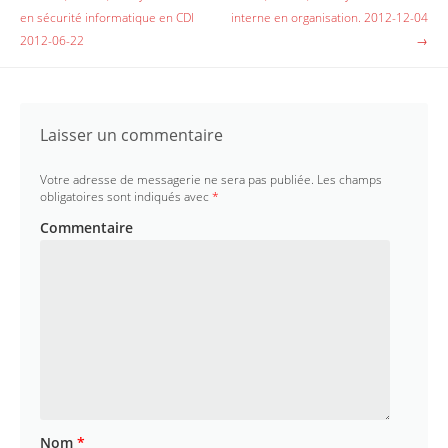
Devenir bénévole
o
e
en sécurité informatique en CDI
interne en organisation. 2012-12-04
o
r
k
2012-06-22
→
Taxe d’apprentissage
Faire un don
Contact
Laisser un commentaire
Votre adresse de messagerie ne sera pas publiée.
Les champs
obligatoires sont indiqués avec
*
Commentaire
Nom
*