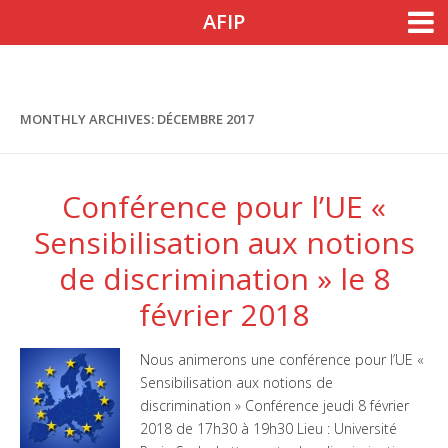
Skip to content
AFIP
Accueil
Nos actions
Nos actions
MONTHLY ARCHIVES:
DÉCEMBRE 2017
Notre engagement
Nos outils de sensibilisation
Conférence pour l’UE «
Nos colloques
Sensibilisation aux notions
de discrimination » le 8
Agenda
février 2018
Guide de l’Afipien
Témoignages
Nous animerons une conférence pour l’UE «
Sensibilisation aux notions de
Entreprises
discrimination » Conférence jeudi 8 février
2018 de 17h30 à 19h30 Lieu : Université
Parrainage