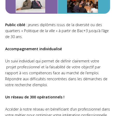
Rencontre candidats
Formation / Conseil
Public ciblé
: jeunes diplômés issus de la diversité ou des
quartiers « Politique de la ville » à partir de Bac+3 jusqu’à l’âge
Devenir partenaire
de 30 ans.
ICF – International
Collaborative Foundation
Accompagnement individualisé
Manifeste
Un suivi individuel qui permet de définir clairement votre
projet professionnel et la faisabilité de votre objectif par
Diversity Lab
rapport à vos compétences face au marché de l’emploi.
Répondre aux difficultés rencontrées dans les démarches de
International Internship
Program
votre recherche d’emploi.
Femme & Pouvoir
Un réseau de 300 opérationnels !
Nous soutenir
Accéder à notre réseau en bénéficiant d’un professionnel dans
votre métier pour optimiser votre intégration professionnelle