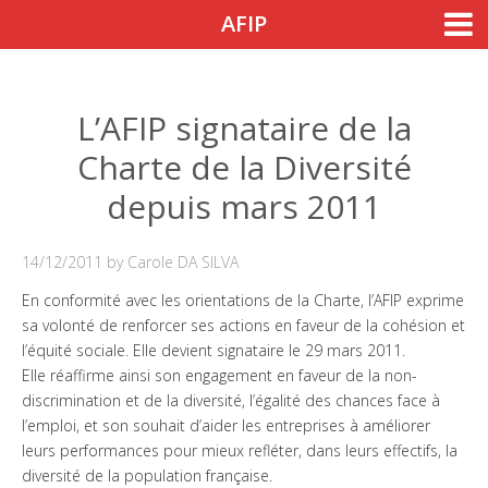
Skip to content
AFIP
Accueil
Nos actions
Nos actions
L’AFIP signataire de la
Charte de la Diversité
Notre engagement
depuis mars 2011
Nos outils de sensibilisation
Nos colloques
14/12/2011
by
Carole DA SILVA
Agenda
En conformité avec les orientations de la Charte, l’AFIP exprime
sa volonté de renforcer ses actions en faveur de la cohésion et
Guide de l’Afipien
l’équité sociale. Elle devient signataire le 29 mars 2011.
Elle réaffirme ainsi son engagement en faveur de la non-
Témoignages
discrimination et de la diversité, l’égalité des chances face à
l’emploi, et son souhait d’aider les entreprises à améliorer
Entreprises
leurs performances pour mieux refléter, dans leurs effectifs, la
diversité de la population française.
Parrainage