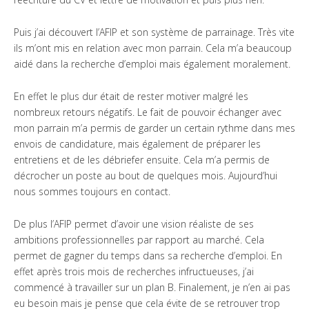
Rencontre candidats
Puis j’ai découvert l’AFIP et son système de parrainage. Très vite
ils m’ont mis en relation avec mon parrain. Cela m’a beaucoup
Formation / Conseil
aidé dans la recherche d’emploi mais également moralement.
Devenir partenaire
En effet le plus dur était de rester motiver malgré les
nombreux retours négatifs. Le fait de pouvoir échanger avec
ICF – International
Collaborative Foundation
mon parrain m’a permis de garder un certain rythme dans mes
envois de candidature, mais également de préparer les
Manifeste
entretiens et de les débriefer ensuite. Cela m’a permis de
décrocher un poste au bout de quelques mois. Aujourd’hui
Diversity Lab
nous sommes toujours en contact.
International Internship
Program
De plus l’AFIP permet d’avoir une vision réaliste de ses
ambitions professionnelles par rapport au marché. Cela
Femme & Pouvoir
permet de gagner du temps dans sa recherche d’emploi. En
effet après trois mois de recherches infructueuses, j’ai
Nous soutenir
commencé à travailler sur un plan B. Finalement, je n’en ai pas
eu besoin mais je pense que cela évite de se retrouver trop