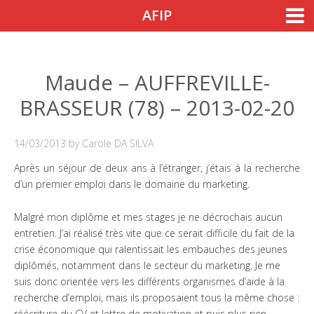
Skip to content
AFIP
Accueil
Nos actions
Nos actions
Maude – AUFFREVILLE-
BRASSEUR (78) – 2013-02-20
Notre engagement
Nos outils de sensibilisation
14/03/2013
by
Carole DA SILVA
Nos colloques
Après un séjour de deux ans à l’étranger, j’étais à la recherche
d’un premier emploi dans le domaine du marketing.
Agenda
Malgré mon diplôme et mes stages je ne décrochais aucun
Guide de l’Afipien
entretien. J’ai réalisé très vite que ce serait difficile du fait de la
crise économique qui ralentissait les embauches des jeunes
Témoignages
diplômés, notamment dans le secteur du marketing. Je me
Entreprises
suis donc orientée vers les différents organismes d’aide à la
recherche d’emploi, mais ils proposaient tous la même chose :
Parrainage
réécriture du CV et lettre de motivation et puis plus rien.