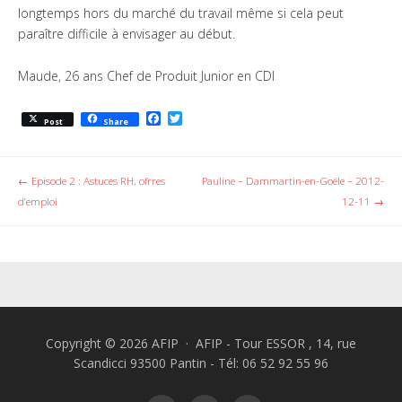
Devenir bénévole
longtemps hors du marché du travail même si cela peut
paraître difficile à envisager au début.
Taxe d’apprentissage
Maude, 26 ans Chef de Produit Junior en CDI
Faire un don
Contact
F
T
Post
Share
a
w
c
i
e
t
b
t
Post navigation
←
Episode 2 : Astuces RH, ofrres
Pauline – Dammartin-en-Goële – 2012-
o
e
d’emploi
12-11
→
o
r
k
Copyright © 2026 AFIP · AFIP - Tour ESSOR , 14, rue
Scandicci 93500 Pantin - Tél: 06 52 92 55 96