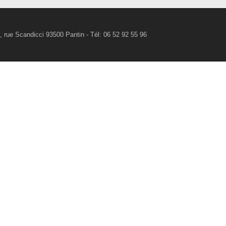
rue Scandicci 93500 Pantin - Tél: 06 52 92 55 96